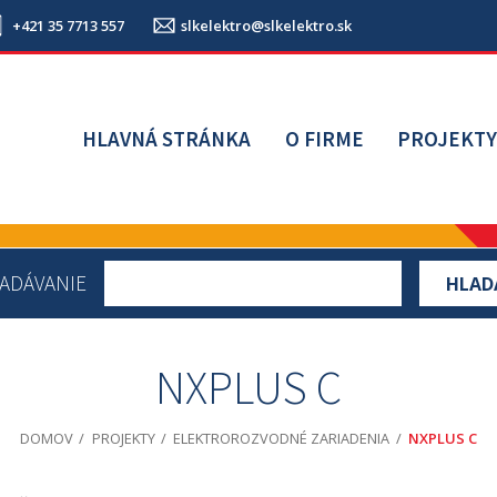
+421 35 7713 557
slkelektro@slkelektro.sk
HLAVNÁ STRÁNKA
O FIRME
PROJEKT
ADÁVANIE
NXPLUS C
DOMOV
PROJEKTY
ELEKTROROZVODNÉ ZARIADENIA
NXPLUS C